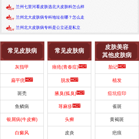
兰州七里河看皮肤选北大皮肤科怎么样
兰州北大皮肤病专科地址在哪？怎么走
兰州北大皮肤病专科是公立还是私立
皮肤美容
常见皮肤病
常见皮肤病
其他皮肤病
灰指甲
痤疮(青春痘)
胎记
扁平疣
脱发
植发
斑秃
腋臭(狐臭)
痘坑痘印
鱼鳞病
荨麻疹
雀斑
银屑病(牛皮癣)
头癣
黄褐斑
白癜风
皮炎
疤痕