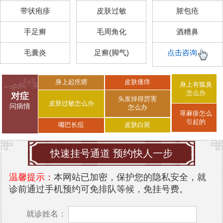
带状疱疹
皮肤过敏
脓包疮
手足癣
毛周角化
酒糟鼻
毛囊炎
足癣(脚气)
点击咨询
身上起疙瘩
皮肤瘙痒
身上有狐臭
怎么办
对症
头发掉得厉害
皮肤过敏怎么办
问病情
怎么办
荨麻疹怎么
引起的
皮肤白斑
嘴巴长痘
快速挂号通道 预约快人一步
温馨提示：
本网站已加密，保护您的隐私安全，就
诊前通过手机预约可免排队等候，免挂号费。
就诊姓名：