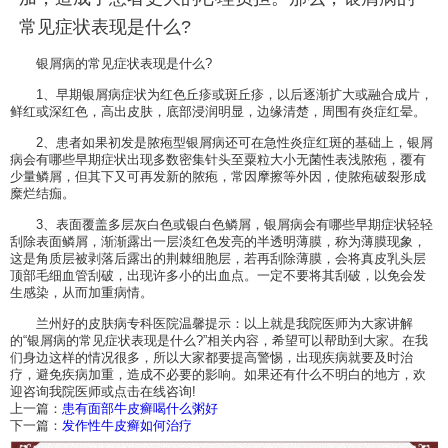
常见症状表现是什么?
银屑病的常见症状表现是什么?
1、早期银屑病症状为红色丘疹或斑丘疹，以后逐渐扩大或融合成片，
鲜红或深红色，高出皮肤，底部浸润明显，边缘清楚，周围有炎症红晕。
2、患者如果初发是脓疱型银屑病还可在急性炎症红斑的基础上，银屑
病会有哪些早期症状出现多数密集针头至粟粒大小无菌性表浅脓疱，覆有
少量鳞屑，但其下又可再发新的脓疱，常因摩擦等外因，使脓疱破裂形成
糜烂结痂。
3、表面覆盖多层灰白色或银白色鳞屑，银屑病会有哪些早期症状轻轻
刮除表面鳞屑，渐渐露出一层淡红色发亮的半透明薄膜，称为薄膜现象，
这是角质层被剥落后露出的荆棘细胞层，若再刮除薄膜，会将真皮乳头层
顶部毛细血管刮破，出现许多小的出血点。一定不要将其刮破，以免会发
生感染，从而加重病情。
兰州好的皮肤病专科医院温馨提示：以上就是我院医师为大家讲解
的“银屑病的常见症状表现是什么?”相关内容，希望可以帮助到大家。在我
们身边这样的情况很多，所以大家都要提高警惕，出现疾病就要及时治
疗，避免疾病加重，造成不必要的影响。如果还有什么不明白的地方，欢
迎咨询我院医师或点击在线咨询!
上一篇：
患有面部牛皮癣喝什么粥好
下一篇：
发作性牛皮癣如何治疗