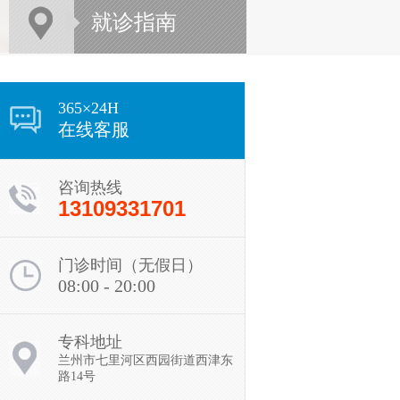
就诊指南
365×24H
在线客服
咨询热线
13109331701
门诊时间（无假日）
08:00 - 20:00
陈静
专科地址
医生
兰州市七里河区西园街道西津东
路14号
【个人简介】 从事皮肤
病诊疗工作多年，曾在