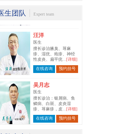
皮肤科专科...
[详细]
医生团队
在线咨询
预约挂号
Expert team
汪洋
医生
擅长诊治腋臭、荨麻
疹、湿疣、疱疹、神经
性皮炎、扁平疣...
[详细]
在线咨询
预约挂号
吴月志
医生
擅长诊治：银屑病、鱼
鳞病、白斑、皮炎湿
疹、荨麻疹，皮...
[详细]
在线咨询
预约挂号