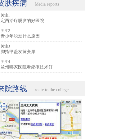
皮肤疾病
Media reports
关注1
定西治疗脱发的好医院
关注2
青少年脱发什么原因
关注3
脚指甲盖发黄变厚
关注4
兰州哪家医院看痤疮技术好
来院路线
route to the college