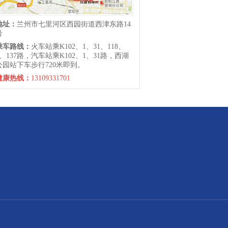
地址：
兰州市七里河区西园街道西津东路14
号
乘车路线：
火车站乘K102、1、31、118、
6、137路，汽车站乘K102、1、31路，西湖
公园站下车步行720米即到。
健康热线：
13109331701