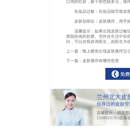
口周的红斑，躯干部也较多见，瘙
化妆品过敏：化妆品能导致皮肤
皮肤划痕症：皮肤瘙痒，用手抓
温馨提示：如果出现皮肤过敏症
摆脱疾病的折磨。另外在生活中应
问，可以在线咨询医生，由医生为
上一篇：
晚上睡觉出现皮肤瘙痒怎
下一篇：
皮肤瘙痒有哪些危害
兰州北大皮
你身边的皮肤管
温馨提示：倘若您
13109331701