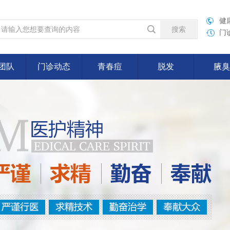
健康
门
团队
门诊动态
青春痘
脱发
腋臭