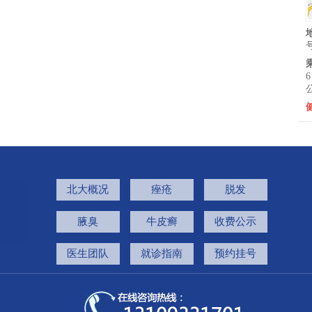
北大概况
痤疮
脱发
腋臭
牛皮癣
收费公示
医生团队
就诊指南
预约挂号