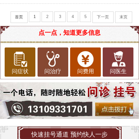
1
2
3
4
5
首页
下一页
末页
点一点，知道更多信息
问症状
问治疗
问费用
问医生
快速挂号通道 预约快人一步