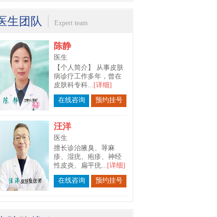
皮肤科专科...
[详细]
医生团队
在线咨询
预约挂号
Expert team
汪洋
医生
擅长诊治腋臭、荨麻
疹、湿疣、疱疹、神经
性皮炎、扁平疣...
[详细]
在线咨询
预约挂号
吴月志
医生
擅长诊治：银屑病、鱼
鳞病、白斑、皮炎湿
疹、荨麻疹，皮...
[详细]
在线咨询
预约挂号