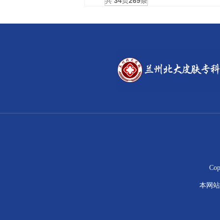
共
34
页
269
条
Co
本网站