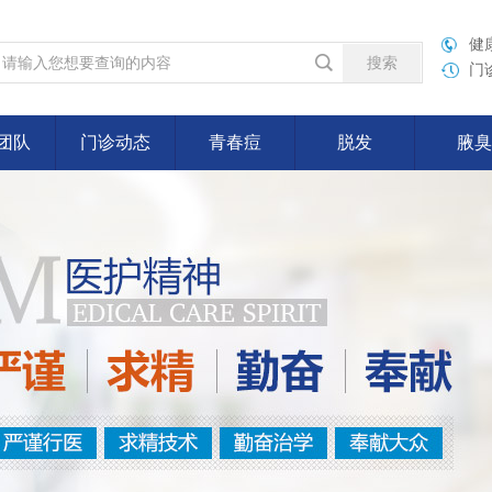
健康
门
团队
门诊动态
青春痘
脱发
腋臭