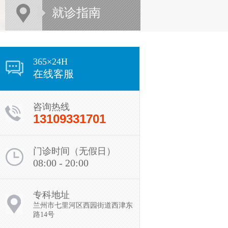
就诊指南
365×24H
在线客服
咨询热线
13109331701
门诊时间（无假日）
08:00 - 20:00
陈静
专科地址
医生
兰州市七里河区西园街道西津东
路14号
【个人简介】 从事皮肤
病诊疗工作多年，曾在