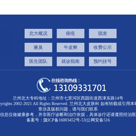
北大概况
痤疮
脱发
腋臭
牛皮癣
收费公示
医生团队
就诊指南
预约挂号
兰州北大专科地址：兰州市七里河区西园街道西津东路14号
pyrights 2002-2021 All Rights Reserved. 兰州北大皮肤科 如有转载或引用
章涉及版权问题，请与我们联系
信息仅做健康参考，并非医疗诊断和治疗依据，具体诊疗还请遵照经治医
备案号：
陇ICP备16003452号-53
|
公网安备516